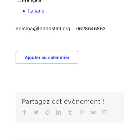
nelsina@landestini.org – 0628545853
Ajouter au calendrier
Partagez cet évènement !
Facebook
Twitter
Reddit
LinkedIn
Tumblr
Pinterest
Vk
Email