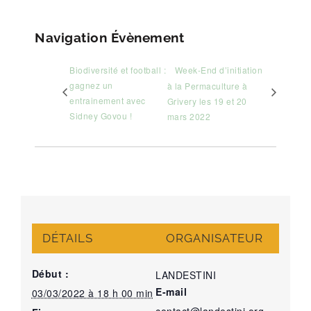
Navigation Évènement
Biodiversité et football :
Week-End d’initiation
gagnez un
à la Permaculture à
entrainement avec
Grivery les 19 et 20
Sidney Govou !
mars 2022
DÉTAILS
ORGANISATEUR
Début :
LANDESTINI
E-mail
03/03/2022 à 18 h 00 min
contact@landestini.org