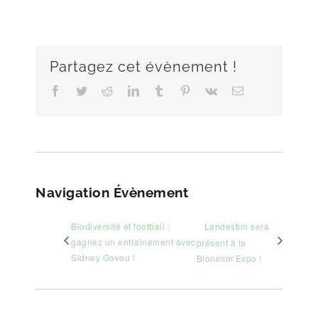
Partagez cet évènement !
Facebook
Twitter
Reddit
LinkedIn
Tumblr
Pinterest
Vk
Email
Navigation Évènement
Biodiversité et football :
Landestini sera
gagnez un entrainement avec
présent à la
Sidney Govou !
Bionmim’Expo !