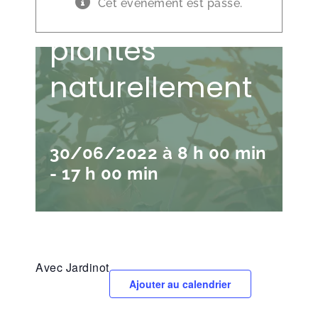
guérir ses
Cet évènement est passé.
plantes
naturellement
30/06/2022 à 8 h 00 min
-
17 h 00 min
Avec Jardinot
Ajouter au calendrier