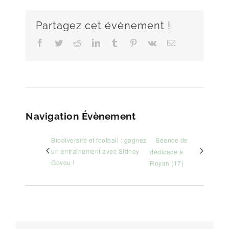
Partagez cet évènement !
Facebook
Twitter
Reddit
LinkedIn
Tumblr
Pinterest
Vk
Email
Navigation Évènement
Biodiversité et football : gagnez
Séance de
un entrainement avec Sidney
dédicace à
Govou !
Royan (17)