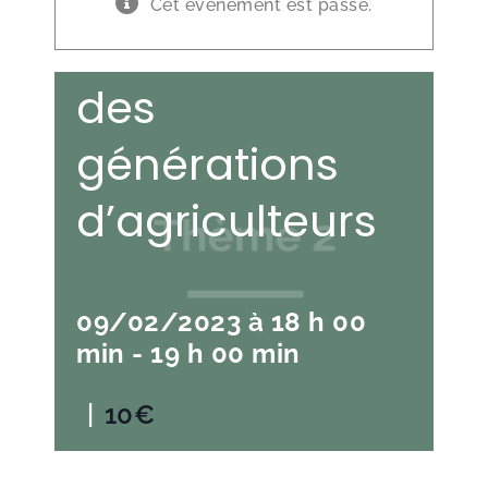
Cet évènement est passé.
renouvellement
des
générations
d’agriculteurs
09/02/2023 à 18 h 00
min
-
19 h 00 min
|
10€