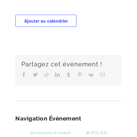
Ajouter au calendrier
Partagez cet évènement !
Facebook
Twitter
Reddit
LinkedIn
Tumblr
Pinterest
Vk
Email
Navigation Évènement
Biodiversité et football :
🛠️ ATELIER