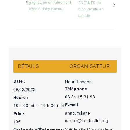
gagnez un entrainement
ENFANTS : la
avec Sidney Govou !
biodiversité en
balade
DÉTAILS
ORGANISATEUR
Date :
Henri Landes
Téléphone
09/02/2023
06 84 15 31 93
Heure :
E-mail
18 h 00 min - 19 h 00 min
anne.miliani-
Prix :
carraz@landestini.org
10€
Voir le site Organisateur
Catégorie d’Évènement: