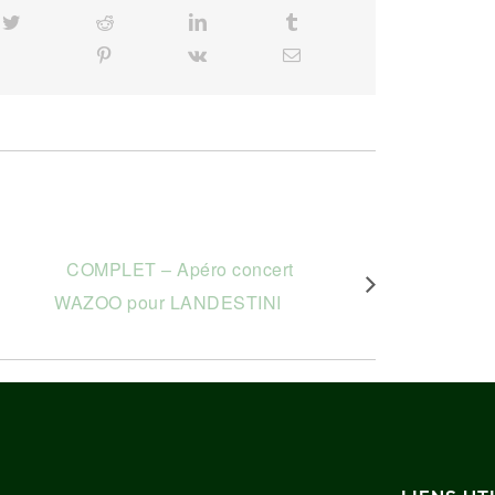
cebook
Twitter
Reddit
LinkedIn
Tumblr
Pinterest
Vk
Email
COMPLET – Apéro concert
WAZOO pour LANDESTINI