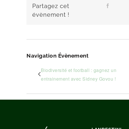
Partagez cet
Fa
évènement !
Navigation Évènement
Biodiversité et football : gagnez un
entrainement avec Sidney Govou !