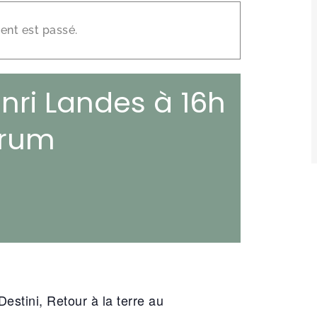
×
nt est passé.
enri Landes à 16h
orum
estini, Retour à la terre au