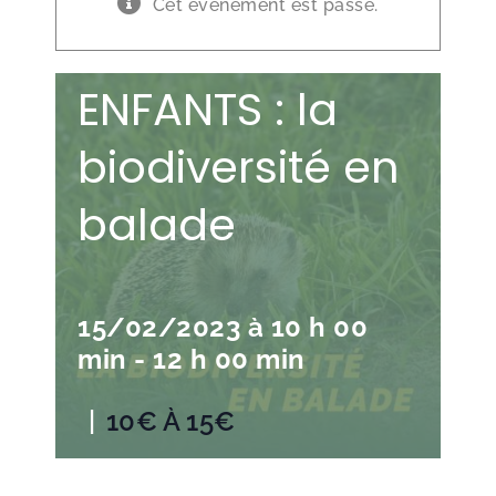
Cet évènement est passé.
🛠️ ATELIER
ENFANTS : la
biodiversité en
balade
15/02/2023 à 10 h 00
min
-
12 h 00 min
|
10€ À 15€