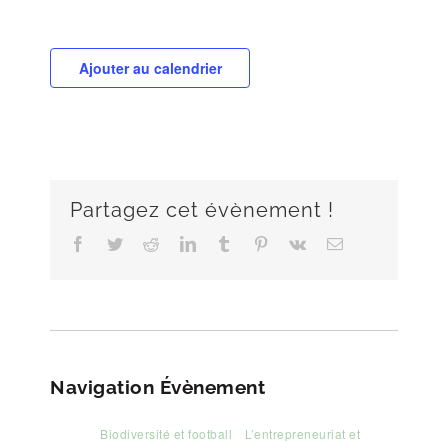
Ajouter au calendrier
Partagez cet évènement !
Facebook
Twitter
Reddit
LinkedIn
Tumblr
Pinterest
Vk
Email
Navigation Évènement
Biodiversité et football
L’entrepreneuriat et