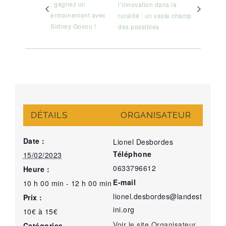
: gagnez un
l’innovation dans la
entrainement avec
ruralité : un vaste champ
Sidney Govou !
des possibles
DÉTAILS
ORGANISATEUR
Date :
Lionel Desbordes
Téléphone
15/02/2023
0633796612
Heure :
E-mail
10 h 00 min - 12 h 00 min
lionel.desbordes@landest
Prix :
ini.org
10€ à 15€
Voir le site Organisateur
Catégories