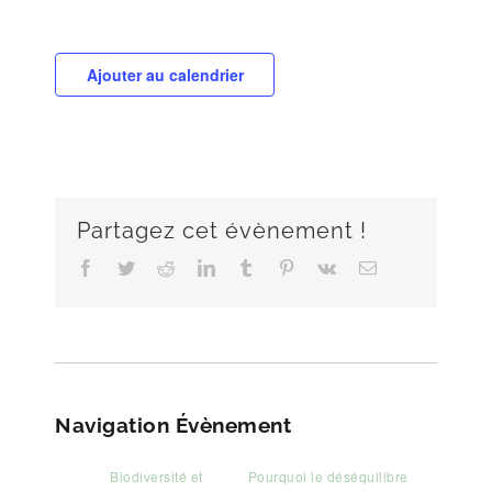
Ajouter au calendrier
Partagez cet évènement !
Facebook
Twitter
Reddit
LinkedIn
Tumblr
Pinterest
Vk
Email
Navigation Évènement
Biodiversité et
Pourquoi le déséquilibre