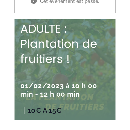
Cet évènement est passé.
🛠️ ATELIER
ADULTE :
Plantation de
fruitiers !
01/02/2023 à 10 h 00
min
-
12 h 00 min
|
10€ À 15€