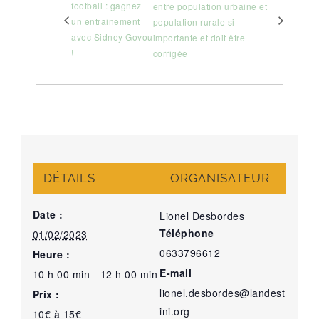
football : gagnez
entre population urbaine et
un entrainement
population rurale si
avec Sidney Govou
importante et doit être
!
corrigée
DÉTAILS
ORGANISATEUR
Date :
Lionel Desbordes
Téléphone
01/02/2023
0633796612
Heure :
E-mail
10 h 00 min - 12 h 00 min
lionel.desbordes@landest
Prix :
ini.org
10€ à 15€