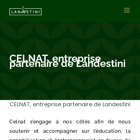
Passer
au
contenu
CELNAT, entreprise
partenaire de Landestini
CELNAT, entreprise partenaire de Landestini
Celnat s’engage à nos côtés afin de nous
soutenir et accompagner sur l’éducation, la