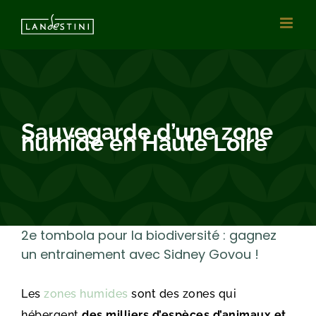
Passer
au
contenu
Sauvegarde d’une zone
humide en Haute Loire
2e tombola pour la biodiversité : gagnez
un entrainement avec Sidney Govou !
Les
zones humides
sont des zones qui
hébergent
des milliers d’espèces d’animaux et