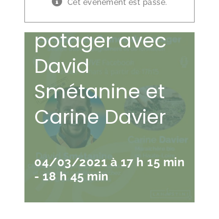
Cet évènement est passé.
de France du
potager avec
David
Smétanine et
Carine Davier
04/03/2021 à 17 h 15 min
-
18 h 45 min