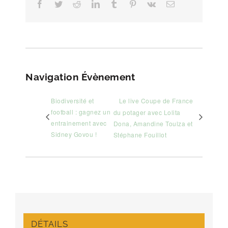
Facebook
Twitter
Reddit
LinkedIn
Tumblr
Pinterest
Vk
Email
Navigation Évènement
Biodiversité et
Le live Coupe de France
football : gagnez un
du potager avec Lolita
entrainement avec
Dona, Amandine Toulza et
Sidney Govou !
Stéphane Fouillot
DÉTAILS