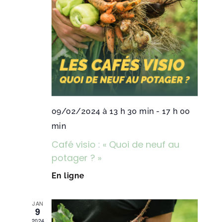
09/02/2024 à 13 h 30 min
-
17 h 00
min
Café visio : « Quoi de neuf au
potager ? »
En ligne
JAN
9
2024