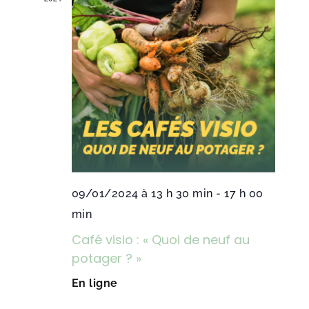
09/01/2024 à 13 h 30 min
-
17 h 00
min
Café visio : « Quoi de neuf au
potager ? »
En ligne