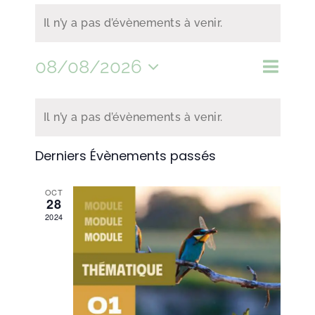
Il n’y a pas d’évènements à venir.
08/08/2026
Naviga
Recher
Mois
Ricerca
de
Sélectionnez
et
Calendrier
vues
navigat
Il n’y a pas d’évènements à venir.
de
une
de
Évène
Évènements
Derniers Évènements passés
vues
date.
Évènem
OCT
28
2024