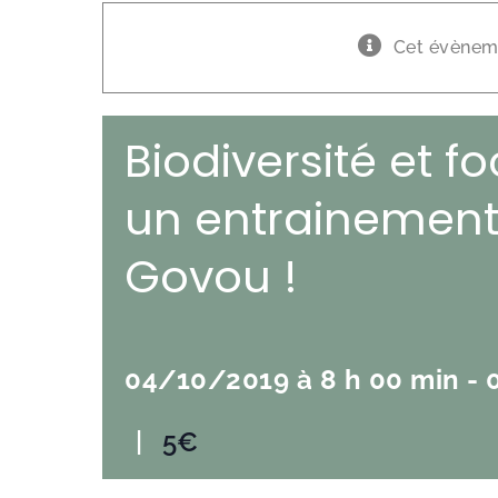
Cet évèneme
Biodiversité et f
un entrainement
Govou !
04/10/2019 à 8 h 00 min
-
|
5€