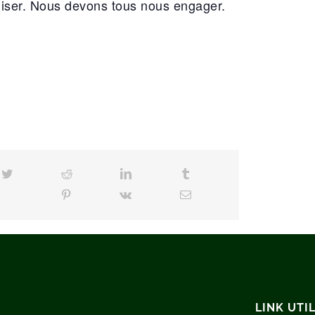
liser. Nous devons tous nous engager.
cebook
Twitter
Reddit
LinkedIn
Tumblr
Pinterest
Vk
Email
LINK UTIL