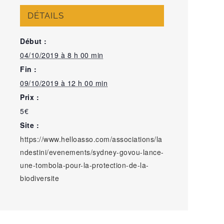
DÉTAILS
Début :
04/10/2019 à 8 h 00 min
Fin :
09/10/2019 à 12 h 00 min
Prix :
5€
Site :
https://www.helloasso.com/associations/la
ndestini/evenements/sydney-govou-lance-
une-tombola-pour-la-protection-de-la-
biodiversite