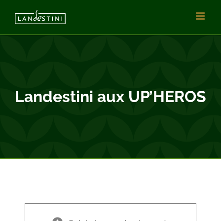
Vai
al
contenuto
Landestini aux UP’HEROS
×