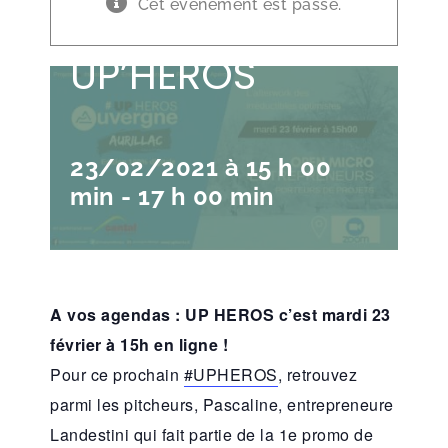
Landestini aux
Cet évènement est passé.
UP’HEROS
23/02/2021 à 15 h 00
min
-
17 h 00 min
A vos agendas : UP HEROS c’est mardi 23
février à 15h en ligne !
Pour ce prochain
#UPHEROS
, retrouvez
parmi les pitcheurs, Pascaline, entrepreneure
Landestini qui fait partie de la 1e promo de