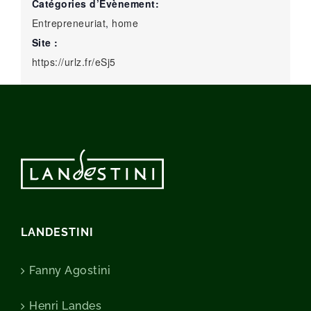
Catégories d’Évènement:
Entrepreneuriat
,
home
Site :
https://urlz.fr/eSj5
LANDESTINI
Fanny Agostini
Henri Landes