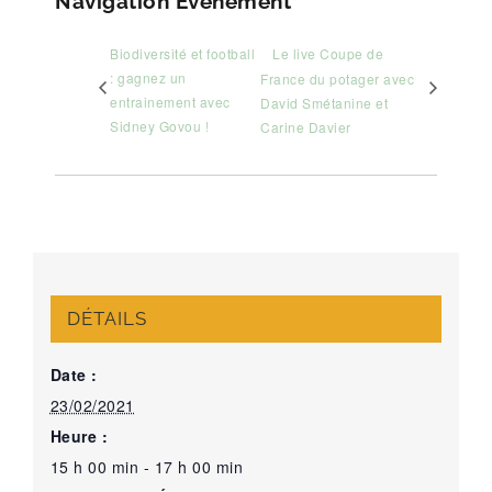
Navigation Évènement
Biodiversité et football
Le live Coupe de
: gagnez un
France du potager avec
entrainement avec
David Smétanine et
Sidney Govou !
Carine Davier
DÉTAILS
Date :
23/02/2021
Heure :
15 h 00 min - 17 h 00 min