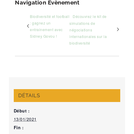
Navigation Évènement
Biodiversité et football
Découvrez le kit de
: gagnez un
simulations de
entrainement avec
négociations
Sidney Govou !
internationales sur la
biodiversité
DÉTAILS
Début :
13/01/2021
Fin :