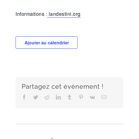
Informations :
landestini.org
Ajouter au calendrier
Partagez cet évènement !
Facebook
Twitter
Reddit
LinkedIn
Tumblr
Pinterest
Vk
Email