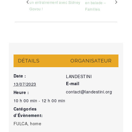
un entrainement avec Sidney
en balade –
Govou !
Familles
DÉTAILS
ORGANISATEUR
Date :
LANDESTINI
E-mail
13/07/2023
contact@landestini.org
Heure :
10 h 00 min - 12 h 00 min
Catégories
d’Évènement:
FULCA
,
home