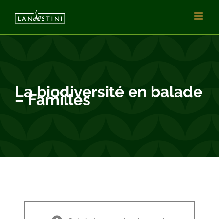
Vai
al
contenuto
La biodiversité en balade
– Familles
×