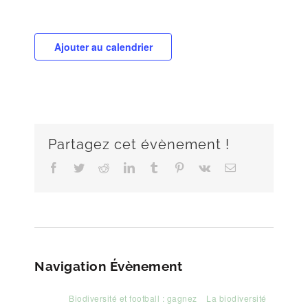
Ajouter au calendrier
Partagez cet évènement !
Facebook
Twitter
Reddit
LinkedIn
Tumblr
Pinterest
Vk
Email
Navigation Évènement
Biodiversité et football : gagnez
La biodiversité