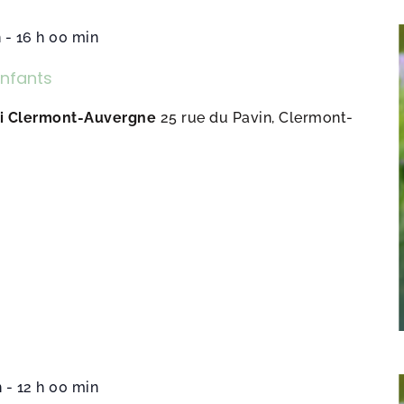
n
-
16 h 00 min
Enfants
ni Clermont-Auvergne
25 rue du Pavin, Clermont-
n
-
12 h 00 min