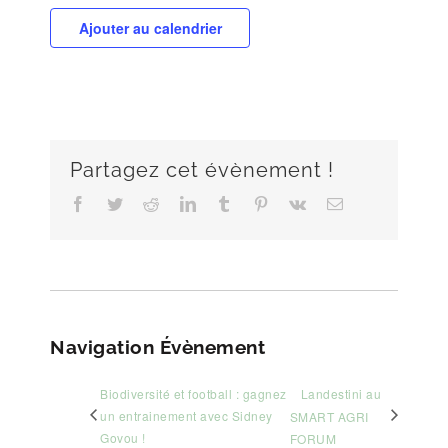
Ajouter au calendrier
Partagez cet évènement !
Facebook
Twitter
Reddit
LinkedIn
Tumblr
Pinterest
Vk
Email
Navigation Évènement
Biodiversité et football : gagnez
Landestini au
un entrainement avec Sidney
SMART AGRI
Govou !
FORUM