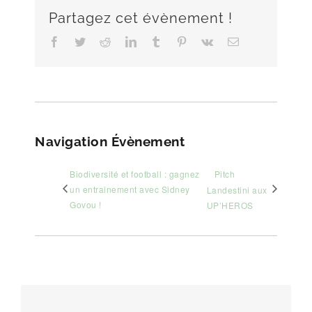
Partagez cet évènement !
Facebook
Twitter
Reddit
LinkedIn
Tumblr
Pinterest
Vk
Email
Navigation Évènement
Biodiversité et football : gagnez
Pitch
un entrainement avec Sidney
Landestini aux
Govou !
UP’HEROS