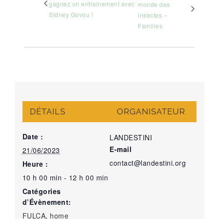
gagnez un entrainement avec
monde des
Sidney Govou !
insectes –
Familles
DÉTAILS
ORGANISATEUR
Date :
LANDESTINI
E-mail
21/06/2023
contact@landestini.org
Heure :
10 h 00 min - 12 h 00 min
Catégories
d’Évènement:
FULCA
,
home