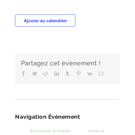
Ajouter au calendrier
Partagez cet évènement !
Facebook
Twitter
Reddit
LinkedIn
Tumblr
Pinterest
Vk
Email
Navigation Évènement
Biodiversité et football :
Atelier le