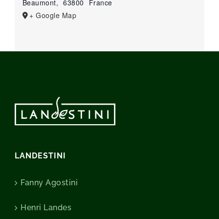
Beaumont
,
63800
France
+ Google Map
LANDESTINI
Fanny Agostini
Henri Landes