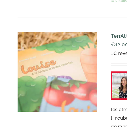
Détails
TerrAt
€
12,0
1€ reve
les êtr
l'incub
de rap