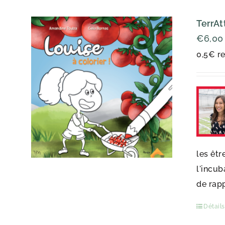
TerrAt
€
6,00
0,5€ re
les êtr
l'incub
de rap
Détails