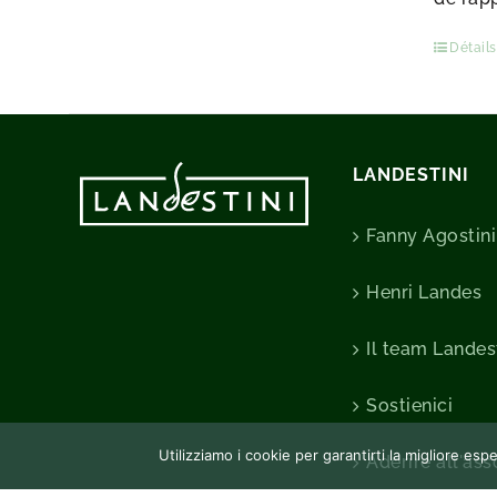
Détails
LANDESTINI
Fanny Agostini
Henri Landes
Il team Landes
Sostienici
Utilizziamo i cookie per garantirti la migliore es
Aderire all'as