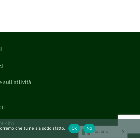
I
ci
 sull'attività
li
l sito
pporremo che tu ne sia soddisfatto.
Ok
No
Italiano