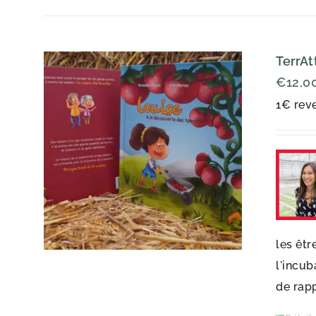
TerrAt
€
12,0
1€ reve
les êtr
l'incub
de rap