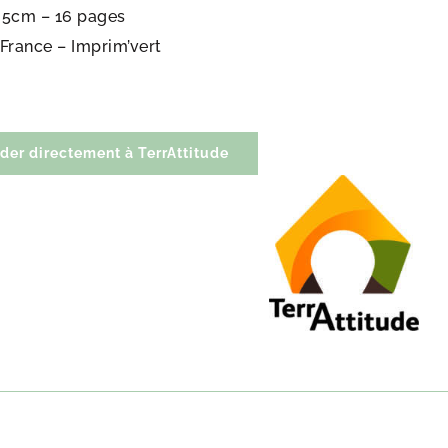
25cm – 16 pages
France – Imprim’vert
r directement à TerrAttitude