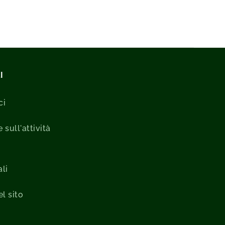
I
ci
 sull'attività
li
l sito