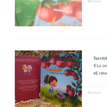
Détails
TerrAt
€
12,0
1€ reve
Détails