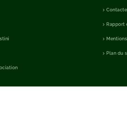
Contact
Rapport d
stini
Mentions
Plan du s
sociation