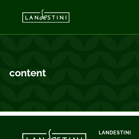
Passer
au
contenu
content
LANDESTINI