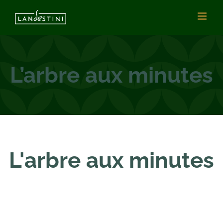
Passer
au
contenu
L’arbre aux minutes
L'arbre aux minutes