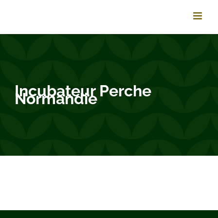
Passer
au
contenu
Incubateur Perche
Normandie