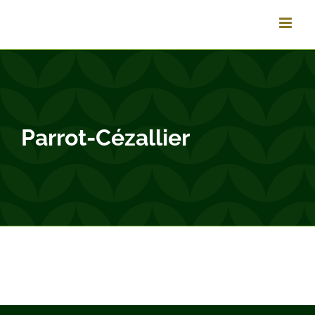
Passer
au
contenu
Parrot-Cézallier