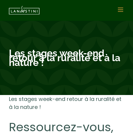
Vai
al
contenuto
Les stages week-end
retour à la ruralité et à la
nature !
Les stages week-end retour à la ruralité et
à la nature !
Ressourcez-vous,