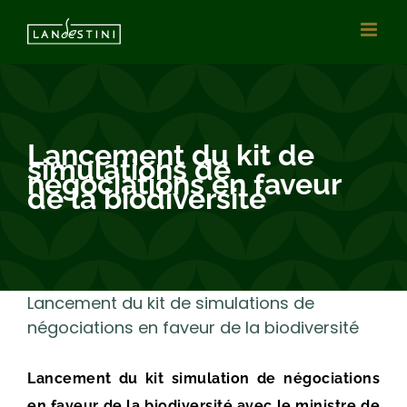
Vai
al
contenuto
Lancement du kit de
simulations de
négociations en faveur
de la biodiversité
Lancement du kit de simulations de
négociations en faveur de la biodiversité
Lancement du kit simulation de négociations
en faveur de la biodiversité avec le ministre de