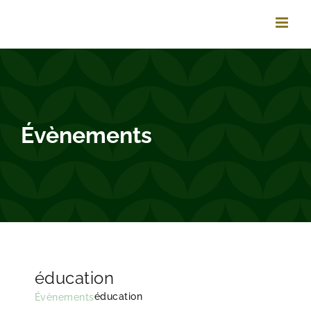
Vai
al
contenuto
Évènements
éducation
éducation
Évènements