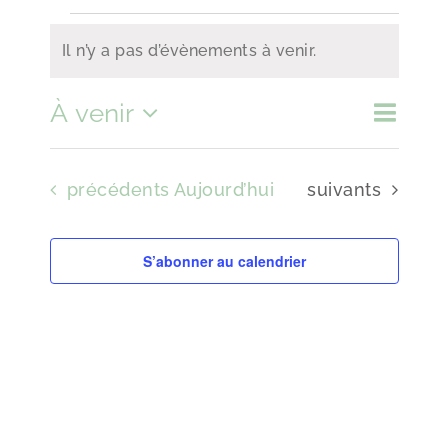
Évènements
Il n’y a pas d’évènements à venir.
Notice
À venir
Naviga
Recher
Liste
Ricerca
de
Sélectionnez
et
vues
navigat
Évènements
Évènements
précédents
Aujourd’hui
suivants
une
de
Évène
vues
date.
S’abonner au calendrier
Évènem