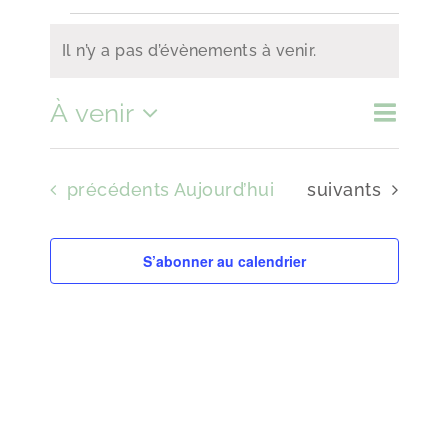
Évènements
Il n’y a pas d’évènements à venir.
Notice
À venir
Naviga
Recher
Liste
Ricerca
de
Sélectionnez
et
vues
navigat
Évènements
Évènements
précédents
Aujourd’hui
suivants
une
de
Évène
vues
date.
S’abonner au calendrier
Évènem