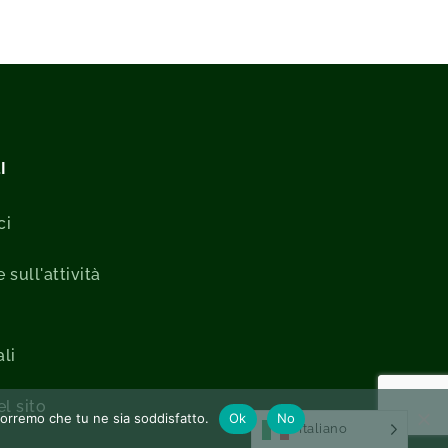
I
ci
 sull'attività
li
l sito
pporremo che tu ne sia soddisfatto.
Ok
No
Italiano