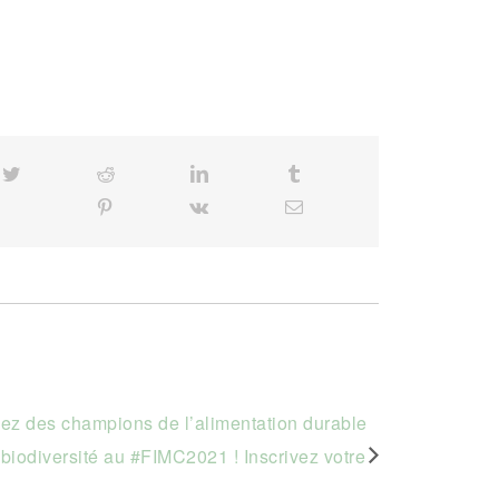
cebook
Twitter
Reddit
LinkedIn
Tumblr
Pinterest
Vk
Email
z des champions de l’alimentation durable
 biodiversité au #FIMC2021 ! Inscrivez votre