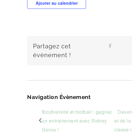
Ajouter au calendrier
Partagez cet
Fa
évènement !
Navigation Évènement
Biodiversité et football : gagnez
Devene
un entrainement avec Sidney
et de la
Govou !
classe !