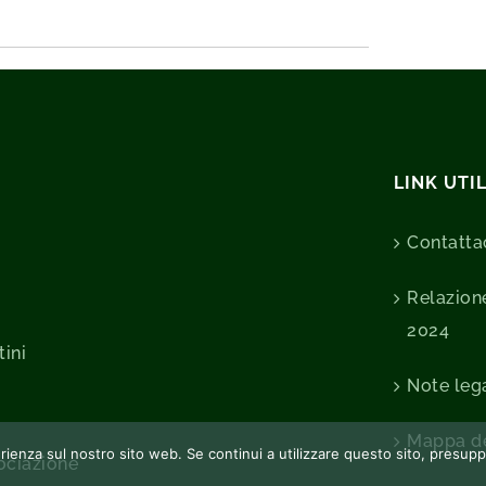
LINK UTIL
Contatta
Relazione
2024
tini
Note lega
Mappa de
perienza sul nostro sito web. Se continui a utilizzare questo sito, presu
sociazione