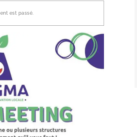
×
nt est passé.