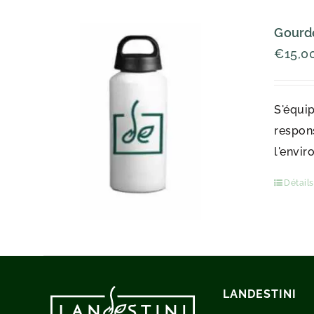
Gourde
€
15,0
S'équip
respons
l'envir
Détails
LANDESTINI