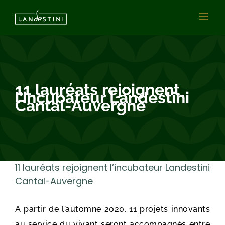
Vai
al
contenuto
11 lauréats rejoignent
l’incubateur Landestini
Cantal-Auvergne
11 lauréats rejoignent l’incubateur Landestini
Cantal-Auvergne
A partir de l’automne 2020, 11 projets innovants
au service du vivant seront accompagnés entre