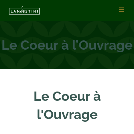
Vai
al
contenuto
Le Coeur à l’Ouvrage
Le Coeur à
l'Ouvrage