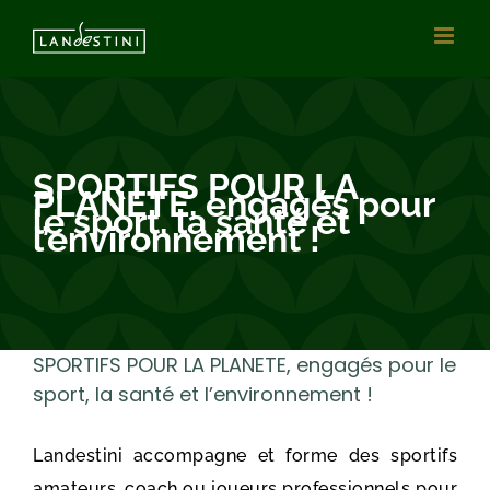
Vai
al
contenuto
SPORTIFS POUR LA
PLANETE, engagés pour
le sport, la santé et
l’environnement !
SPORTIFS POUR LA PLANETE, engagés pour le
sport, la santé et l’environnement !
Landestini accompagne et forme des sportifs
amateurs, coach ou joueurs professionnels pour