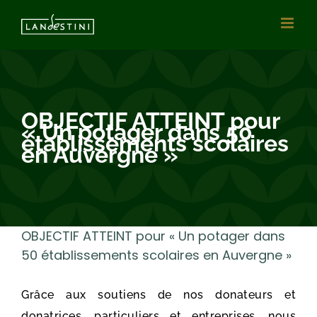
Vai
al
contenuto
OBJECTIF ATTEINT pour
« Un potager dans 50
établissements scolaires
en Auvergne »
OBJECTIF ATTEINT pour « Un potager dans
50 établissements scolaires en Auvergne »
Grâce aux soutiens de nos donateurs et
donatrices, particuliers et entreprises, nous