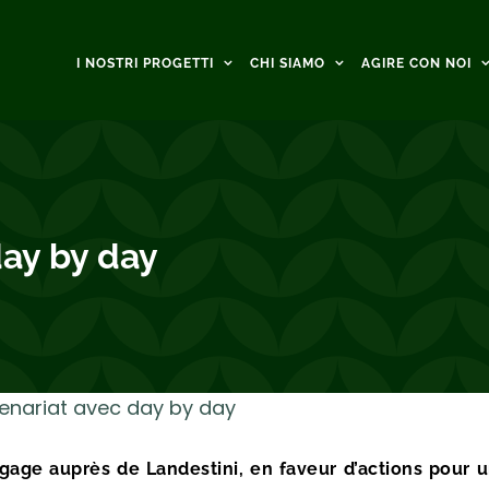
I NOSTRI PROGETTI
CHI SIAMO
AGIRE CON NOI
day by day
enariat avec day by day
engage auprès de Landestini, en faveur d’actions pour 