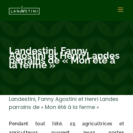
Vai
al
contenuto
Landestini, Fanny
Agostini et Henri Landes
parrains de « Mon été à
la ferme »
Landestini, Fanny Agostini et Henri Landes
parrains de « Mon été à la ferme »
Pendant tout l’été, 25 agricultrices et
agriculteurs ouvrent leurs portes