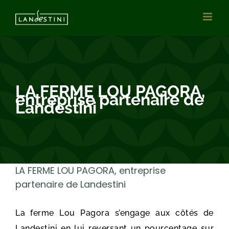
Vai
al
contenuto
LA FERME LOU PAGORA,
entreprise partenaire de
Landestini
LA FERME LOU PAGORA, entreprise
partenaire de Landestini
La ferme Lou Pagora s’engage aux côtés de
Landestini en lui reversant un pourcentage sur