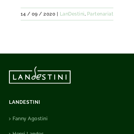
14 / 09 / 2020
|
LanDestini
,
Partenariat
LANDESTINI
Fanny Agostini
Henri Landes