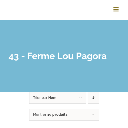
Vai
al
contenuto
43 - Ferme Lou Pagora
Trier par
Nom
Montrer
15 produits