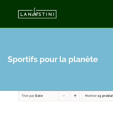
Vai
al
contenuto
Sportifs pour la planète
Trier par
Date
Montrer
15 produi