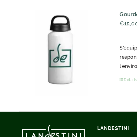
Gourde
€
15,0
S'équip
respons
l'envir
Détails
LANDESTINI