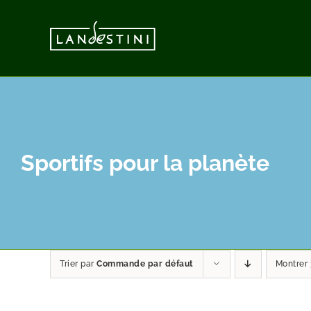
Vai
al
contenuto
Sportifs pour la planète
Trier par
Commande par défaut
Montrer