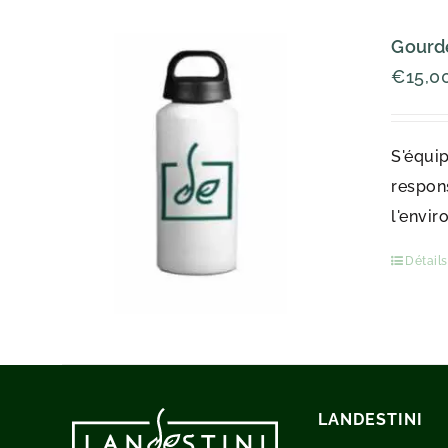
Gourde
€
15,0
S'équip
respons
l'envir
Détails
LANDESTINI