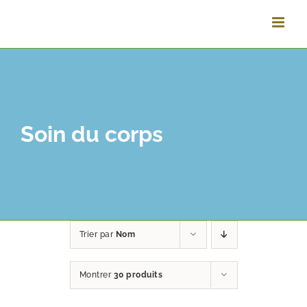
Vai
al
contenuto
Soin du corps
Trier par
Nom
Montrer
30 produits