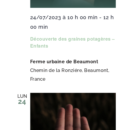
24/07/2023 à 10 h 00 min
-
12 h
00 min
Découverte des graines potagères –
Enfants
Ferme urbaine de Beaumont
Chemin de la Ronziére, Beaumont,
France
LUN
24