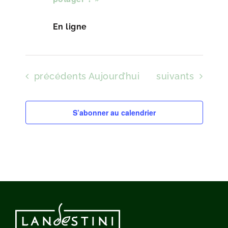
En ligne
Évènements
Évènements
précédents
Aujourd’hui
suivants
S’abonner au calendrier