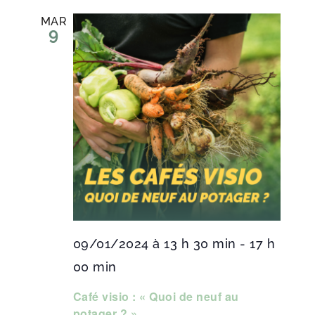
MAR
9
09/01/2024 à 13 h 30 min
-
17 h
00 min
Café visio : « Quoi de neuf au
potager ? »