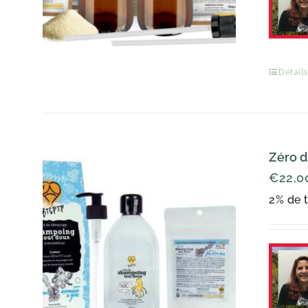
Détails
Zéro d
€
22,0
2% de t