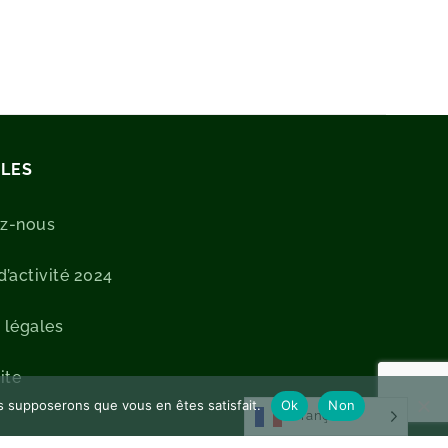
ILES
ez-nous
’activité 2024
 légales
ite
us supposerons que vous en êtes satisfait.
Ok
Non
Français