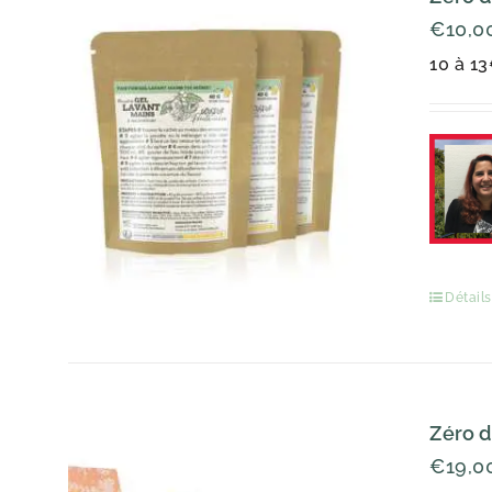
€
10,0
10 à 13
Détails
Zéro d
€
19,0