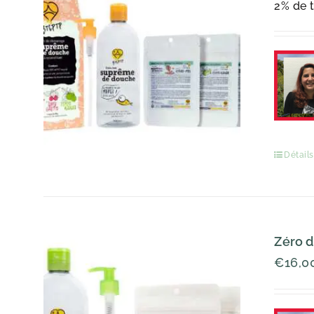
2% de t
Détails
Zéro d
€
16,0