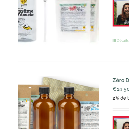
Détails
Zéro D
€
14,5
2% de t