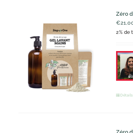
Zéro d
€
21,0
2% de t
Détails
Zéro d