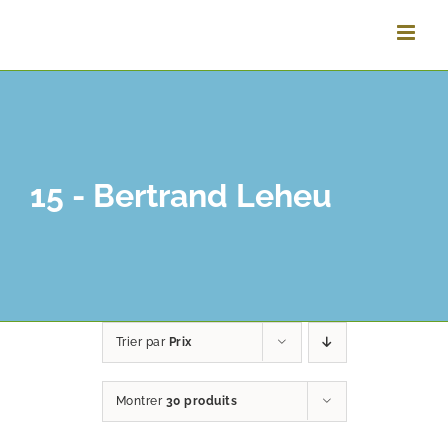
Passer
au
contenu
15 - Bertrand Leheu
Trier par
Prix
Montrer
30 produits